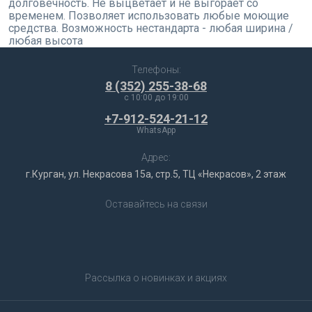
долговечность. Не выцветает и не выгорает со
временем. Позволяет использовать любые моющие
средства. Возможность нестандарта - любая ширина /
любая высота
Телефоны:
8 (352) 255-38-68
c 10:00 до 19:00
+7-912-524-21-12
WhatsApp
Адрес:
г.Курган, ул. Некрасова 15а, стр.5, ТЦ «Некрасов», 2 этаж
Оставайтесь на связи
Рассылка о новинках и акциях