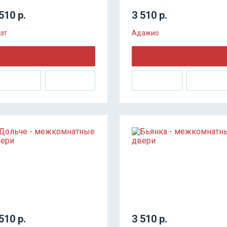
510 р.
3 510 р.
эт
Адажио
510 р.
3 510 р.