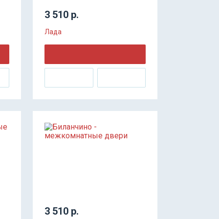
3 510 р.
Лада
3 510 р.