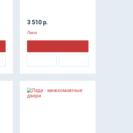
3 510 р.
Линэ