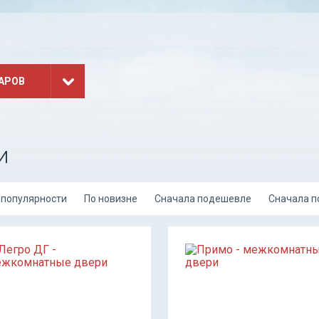
АРОВ
и
 популярности
По новизне
Сначала подешевле
Сначала 