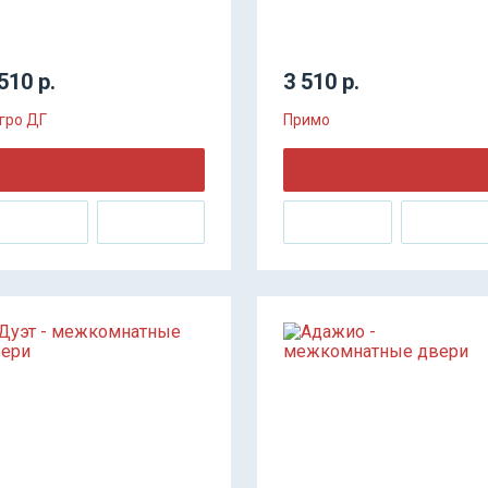
510 р.
3 510 р.
гро ДГ
Примо