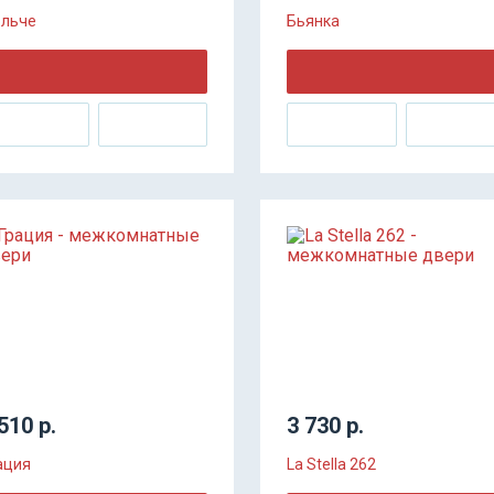
льче
Бьянка
510 р.
3 730 р.
ация
La Stella 262