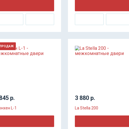
 ПРОДАЖ
845 р.
3 880 р.
нхен L-1
La Stella 200