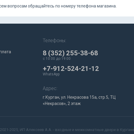
 всем вопросам обращайтесь по номеру телефона магазина.
Телефоны:
плата
8 (352) 255-38-68
c 10:00 до 19:00
+7-912-524-21-12
WhatsApp
Адрес:
г.Курган, ул. Некрасова 15а, стр.5, ТЦ
«Некрасов», 2 этаж
2021-2025, ИП Алексеев А.А. - входные и межкомнатные двери в Курган