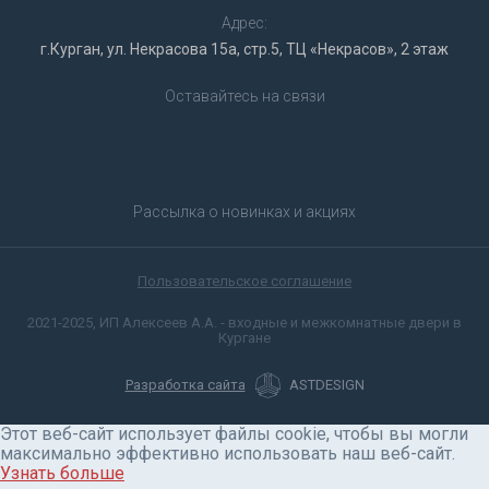
Адрес:
г.Курган, ул. Некрасова 15а, стр.5, ТЦ «Некрасов», 2 этаж
Оставайтесь на связи
Рассылка о новинках и акциях
Пользовательское соглашение
2021-2025, ИП Алексеев А.А. - входные и межкомнатные двери в
Кургане
Разработка сайта
ASTDESIGN
Этот веб-сайт использует файлы cookie, чтобы вы могли
максимально эффективно использовать наш веб-сайт.
Узнать больше